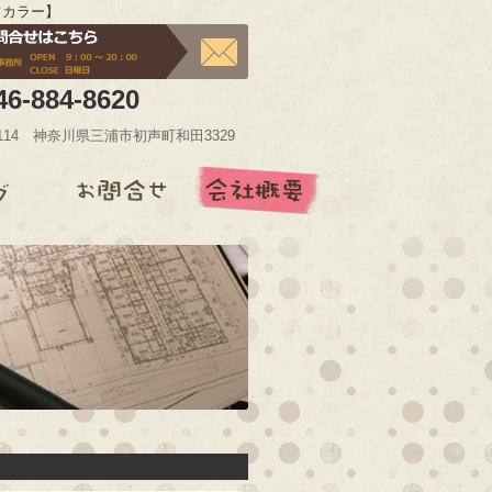
フカラー】
46-884-8620
-0114 神奈川県三浦市初声町和田3329