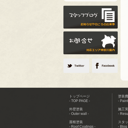
トップページ
塗装
- TOP PAGE -
- Paint
外壁塗装
施工
- Outer wall -
- Resul
屋根塗装
スタ
- Roof Coatings -
- Blog 