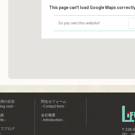
This page can't load Google Maps correctly
Do you own this website?
費用の目安
問合せフォーム
ing cost -
- Contact form -
実績
会社概要
ts -
- Introduction -
ッフブログ
〒238
-
TEL : 0